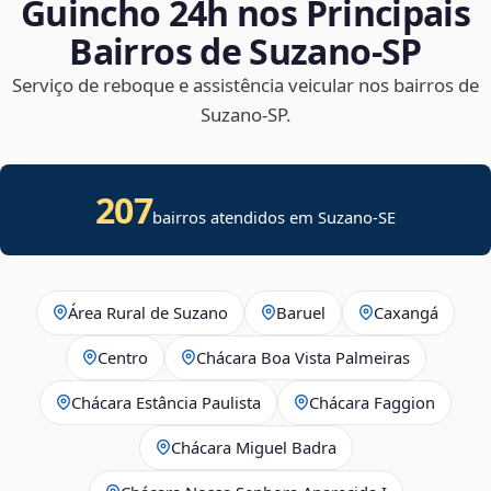
Guincho 24h nos Principais
Bairros de Suzano‑SP
Serviço de reboque e assistência veicular nos bairros de
Suzano‑SP.
207
bairros atendidos em
Suzano
-
SE
Área Rural de Suzano
Baruel
Caxangá
Centro
Chácara Boa Vista Palmeiras
Chácara Estância Paulista
Chácara Faggion
Chácara Miguel Badra