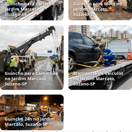
Guincho para Carro no
Guincho para Moto no
Jardim Marcato,
Jardim Marcato,
Suzano‑SP
Suzano‑SP
Guincho para Caminhão
Transporte de Veículos
no Jardim Marcato,
no Jardim Marcato,
Suzano‑SP
Suzano‑SP
Guincho 24h no Jardim
Marcato, Suzano‑SP