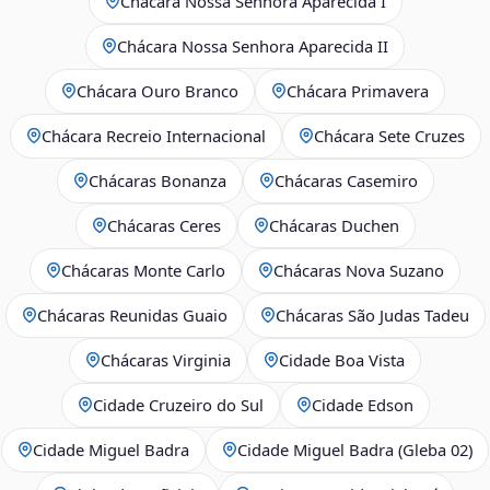
Chácara Nossa Senhora Aparecida I
Chácara Nossa Senhora Aparecida II
Chácara Ouro Branco
Chácara Primavera
Chácara Recreio Internacional
Chácara Sete Cruzes
Chácaras Bonanza
Chácaras Casemiro
Chácaras Ceres
Chácaras Duchen
Chácaras Monte Carlo
Chácaras Nova Suzano
Chácaras Reunidas Guaio
Chácaras São Judas Tadeu
Chácaras Virginia
Cidade Boa Vista
Cidade Cruzeiro do Sul
Cidade Edson
Cidade Miguel Badra
Cidade Miguel Badra (Gleba 02)