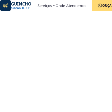
GUINCHO
Serviços
Onde Atendemos
ORÇ
SUZANO
-
SP