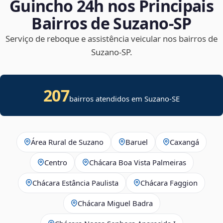
Guincho 24h nos Principais
Bairros de Suzano‑SP
Serviço de reboque e assistência veicular nos bairros de
Suzano‑SP.
207
bairros atendidos em
Suzano
-
SE
Área Rural de Suzano
Baruel
Caxangá
Centro
Chácara Boa Vista Palmeiras
Chácara Estância Paulista
Chácara Faggion
Chácara Miguel Badra