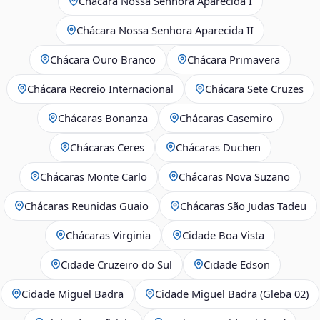
Chácara Nossa Senhora Aparecida I
Chácara Nossa Senhora Aparecida II
Chácara Ouro Branco
Chácara Primavera
Chácara Recreio Internacional
Chácara Sete Cruzes
Chácaras Bonanza
Chácaras Casemiro
Chácaras Ceres
Chácaras Duchen
Chácaras Monte Carlo
Chácaras Nova Suzano
Chácaras Reunidas Guaio
Chácaras São Judas Tadeu
Chácaras Virginia
Cidade Boa Vista
Cidade Cruzeiro do Sul
Cidade Edson
Cidade Miguel Badra
Cidade Miguel Badra (Gleba 02)