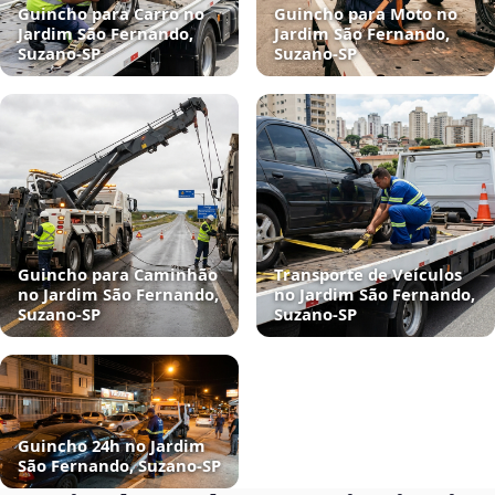
Guincho para Carro no
Guincho para Moto no
Jardim São Fernando,
Jardim São Fernando,
Suzano‑SP
Suzano‑SP
Guincho para Caminhão
Transporte de Veículos
no Jardim São Fernando,
no Jardim São Fernando,
Suzano‑SP
Suzano‑SP
Guincho 24h no Jardim
São Fernando, Suzano‑SP