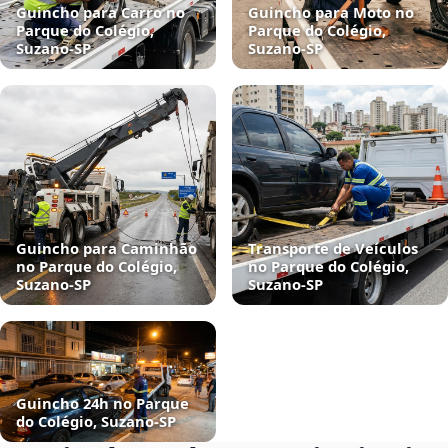
Guincho para Carro no
Guincho para Moto no
Parque do Colégio,
Parque do Colégio,
Suzano‑SP
Suzano‑SP
Guincho para Caminhão
Transporte de Veículos
no Parque do Colégio,
no Parque do Colégio,
Suzano‑SP
Suzano‑SP
Guincho 24h no Parque
do Colégio, Suzano‑SP