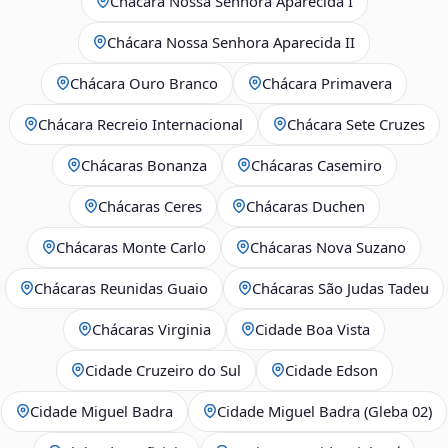
Chácara Nossa Senhora Aparecida I
Chácara Nossa Senhora Aparecida II
Chácara Ouro Branco
Chácara Primavera
Chácara Recreio Internacional
Chácara Sete Cruzes
Chácaras Bonanza
Chácaras Casemiro
Chácaras Ceres
Chácaras Duchen
Chácaras Monte Carlo
Chácaras Nova Suzano
Chácaras Reunidas Guaio
Chácaras São Judas Tadeu
Chácaras Virginia
Cidade Boa Vista
Cidade Cruzeiro do Sul
Cidade Edson
Cidade Miguel Badra
Cidade Miguel Badra (Gleba 02)