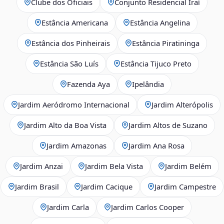
Clube dos Oficiais
Conjunto Residencial Iraí
Estância Americana
Estância Angelina
Estância dos Pinheirais
Estância Piratininga
Estância São Luís
Estância Tijuco Preto
Fazenda Aya
Ipelândia
Jardim Aeródromo Internacional
Jardim Alterópolis
Jardim Alto da Boa Vista
Jardim Altos de Suzano
Jardim Amazonas
Jardim Ana Rosa
Jardim Anzai
Jardim Bela Vista
Jardim Belém
Jardim Brasil
Jardim Cacique
Jardim Campestre
Jardim Carla
Jardim Carlos Cooper