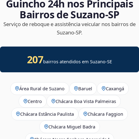
Guincho 24h nos Principais
Bairros de Suzano‑SP
Serviço de reboque e assistência veicular nos bairros de
Suzano‑SP.
207
bairros atendidos em
Suzano
-
SE
Área Rural de Suzano
Baruel
Caxangá
Centro
Chácara Boa Vista Palmeiras
Chácara Estância Paulista
Chácara Faggion
Chácara Miguel Badra